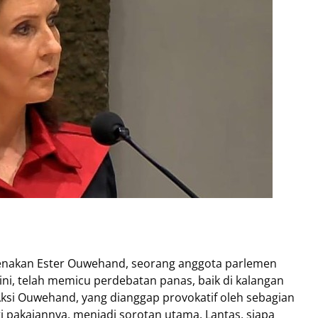
ikenakan Ester Ouwehand, seorang anggota parlemen
ni, telah memicu perdebatan panas, baik di kalangan
 Aksi Ouwehand, yang dianggap provokatif oleh sebagian
i pakaiannya, menjadi sorotan utama. Lantas, siapa