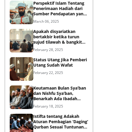
Perspektif Islam Tentang
Penerimaan Hadiah dari
Sumber Pendapatan yang
Tidak Halal
March 06, 2025
Apakah disyariatkan
bertakbir ketika turun
sujud tilawah & bangkit
dari sujud tilawah yang
February 28, 2025
dilakukan dalam shalat?
Status Utang Jika Pemberi
Utang Sudah Wafat
February 22, 2025
Keutamaan Bulan Sya’ban
dan Nishfu Sya’ban,
Benarkah Ada Ibadah
Khusus?
February 18, 2025
Istifta tentang Adakah
Aturan Pembagian ‘Daging’
Qurban Sesuai Tuntunan