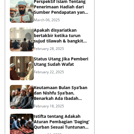
Perspektif Islam Tentang
Penerimaan Hadiah dari
Sumber Pendapatan yang
Tidak Halal
March 06, 2025
Apakah disyariatkan
bertakbir ketika turun
sujud tilawah & bangkit
dari sujud tilawah yang
February 28, 2025
dilakukan dalam shalat?
Status Utang Jika Pemberi
Utang Sudah Wafat
February 22, 2025
Keutamaan Bulan Sya’ban
dan Nishfu Sya’ban,
Benarkah Ada Ibadah
Khusus?
February 18, 2025
Istifta tentang Adakah
Aturan Pembagian ‘Daging’
Qurban Sesuai Tuntunan
Rasulullah?