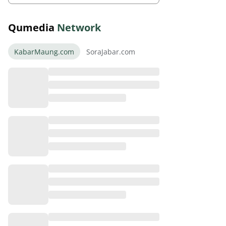
Qumedia
Network
KabarMaung.com
SoraJabar.com
Evaluasi Pedas! Performa
Ramon Tanque Jadi Sorotan
Bobotoh
August 07, 2026
Piala Presiden 2026 Persebaya
Juara Tapi Ada Pemenang Lain
August 07, 2026
Final Dramatis Piala Presiden
2026 Persebaya Pesta Persib
Bersiap!
August 07, 2026
Piala Presiden 2026: Persib