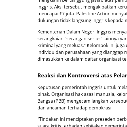
mengklaim bertanggung jawab atas pembo
Inggris. Aksi tersebut mengakibatkan ke
mencapai £7 juta. Palestine Action menya
dukungan tidak langsung Inggris kepada mi
Kementerian Dalam Negeri Inggris menyata
serangkaian "serangan serius" lainnya ya
kriminal yang meluas." Kelompok ini jug
individu dan perusahaan yang dianggap me
dimasukkan ke dalam daftar organisasi t
Reaksi dan Kontroversi atas Pela
Keputusan pemerintah Inggris untuk mela
pihak. Organisasi hak asasi manusia, kel
Bangsa (PBB) mengecam langkah tersebu
dan ancaman terhadap demokrasi.
"Tindakan ini menciptakan preseden be
suara kritis terhadap kebijakan pemerinta