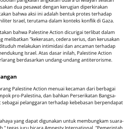
bolan pangkalan angkatan udara di wilayah selatan
rusakan dua pesawat dengan kerugian diperkirakan
takan bahwa aksi ini adalah bentuk protes terhadap
liter Israel, terutama dalam konteks konflik di Gaza.
kan bahwa Palestine Action dicurigai terlibat dalam
ng melibatkan "kekerasan, cedera serius, dan kerusakan
a dituduh melakukan intimidasi dan ancaman terhadap
ndukung Israel. Atas dasar inilah, Palestine Action
erlarang berdasarkan undang-undang antiterorisme.
rangan
rang Palestine Action menuai kecaman dari berbagai
ompok pro-Palestina, dan bahkan Perserikatan Bangsa-
t sebagai pelanggaran terhadap kebebasan berpendapat
rbahaya yang dapat digunakan untuk membungkam suara-
h," tegas juru bicara Amnesty International. "Pemerintah