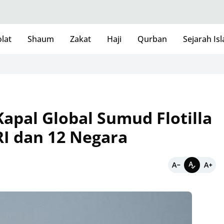
lat
Shaum
Zakat
Haji
Qurban
Sejarah Is
Kapal Global Sumud Flotilla
RI dan 12 Negara