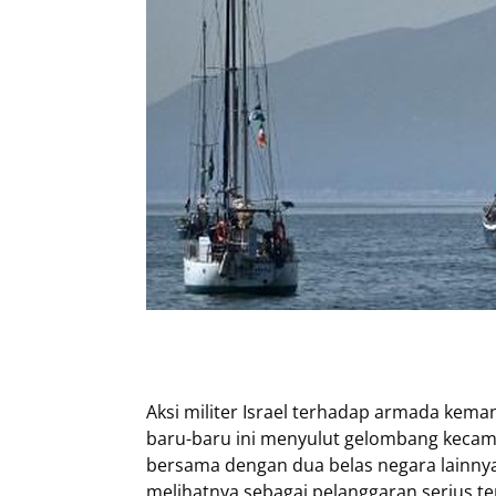
Aksi militer Israel terhadap armada keman
baru-baru ini menyulut gelombang kecama
bersama dengan dua belas negara lainnya,
melihatnya sebagai pelanggaran serius te