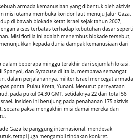
 sebuah armada kemanusiaan yang dibentuk oleh aktivis
gan misi utama membuka koridor laut menuju Jalur Gaza.
dup di bawah blokade ketat Israel sejak tahun 2007,
engan akses terbatas terhadap kebutuhan dasar seperti
. Misi flotilla ini adalah menembus blokade tersebut,
s menunjukkan kepada dunia dampak kemanusiaan dari
 dalam beberapa minggu terakhir dari sejumlah lokasi,
 di Spanyol, dan Syracuse di Italia, membawa semangat
n, dalam perjalanannya, militer Israel mencegat armada
i lepas pantai Pulau Kreta, Yunani. Menurut pernyataan
d, pada pukul 04.30 GMT, setidaknya 22 dari total 58
srael. Insiden ini berujung pada penahanan 175 aktivis
ut, secara paksa mengakhiri misi damai mereka dan
tu.
okade Gaza ke panggung internasional, mendesak
tuk, tetapi juga mengambil tindakan konkret.