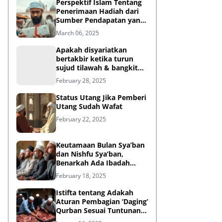
Perspektif Islam Tentang
Penerimaan Hadiah dari
Sumber Pendapatan yang
Tidak Halal
March 06, 2025
Apakah disyariatkan
bertakbir ketika turun
sujud tilawah & bangkit
dari sujud tilawah yang
February 28, 2025
dilakukan dalam shalat?
Status Utang Jika Pemberi
Utang Sudah Wafat
February 22, 2025
Keutamaan Bulan Sya’ban
dan Nishfu Sya’ban,
Benarkah Ada Ibadah
Khusus?
February 18, 2025
Istifta tentang Adakah
Aturan Pembagian ‘Daging’
Qurban Sesuai Tuntunan
Rasulullah?