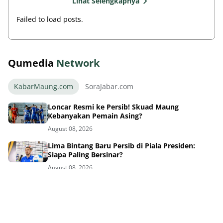
Qumedia
Network
KabarMaung.com
SoraJabar.com
Loncar Resmi ke Persib! Skuad Maung
Kebanyakan Pemain Asing?
August 08, 2026
Lima Bintang Baru Persib di Piala Presiden:
Siapa Paling Bersinar?
August 08, 2026
Sinyal Kuat! Persib Siap Umumkan Pemain Baru
Hari Ini
August 08, 2026
6 Bintang Persib Beraksi, Timnas Indonesia
Tersingkir Awal