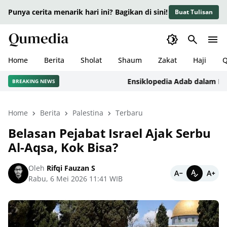
Punya cerita menarik hari ini? Bagikan di sini!
Buat Tulisan
Home
Berita
Sholat
Shaum
Zakat
Haji
Q
Ensiklopedia Adab dalam Islam: 
BREAKING NEWS
Home
Berita
Palestina
Terbaru
Belasan Pejabat Israel Ajak Serbu
Al-Aqsa, Kok Bisa?
Oleh
Rifqi Fauzan S
Rabu, 6 Mei 2026 11:41 WIB