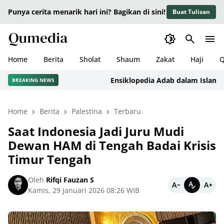
Punya cerita menarik hari ini? Bagikan di sini!
Buat Tulisan
Home
Berita
Sholat
Shaum
Zakat
Haji
Q
Ensiklopedia Adab dalam Islam: Kajia
BREAKING NEWS
Home
Berita
Palestina
Terbaru
Saat Indonesia Jadi Juru Mudi
Dewan HAM di Tengah Badai Krisis
Timur Tengah
Oleh
Rifqi Fauzan S
Kamis, 29 Januari 2026 08:26 WIB