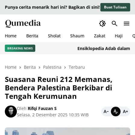
Punya cerita menarik hari ini? Bagikan di sini!
Buat Tulisan
Home
Berita
Sholat
Shaum
Zakat
Haji
Q
Ensiklopedia Adab dalam Islam:
BREAKING NEWS
Home
Berita
Palestina
Terbaru
Suasana Reuni 212 Memanas,
Bendera Palestina Berkibar di
Tengah Kerumunan
Oleh
Rifqi Fauzan S
Selasa, 2 Desember 2025 10:35 WIB