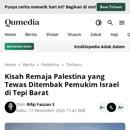
Punya cerita menarik hari ini? Bagikan di sini!
Buat Tulisan
Home
Berita
Sholat
Shaum
Zakat
Haji
Q
Ensiklopedia Adab dalam Islam:
BREAKING NEWS
Home
Berita
Palestina
Terbaru
Kisah Remaja Palestina yang
Tewas Ditembak Pemukim Israel
di Tepi Barat
Oleh
Rifqi Fauzan S
Rabu, 17 Desember 2025 11:42 WIB