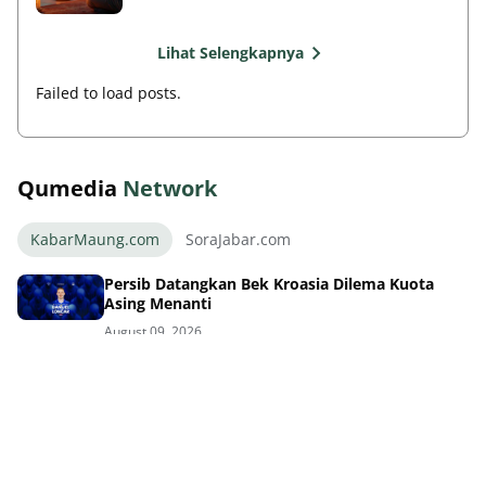
Lihat Selengkapnya
Failed to load posts.
Qumedia
Network
KabarMaung.com
SoraJabar.com
Persib Datangkan Bek Kroasia Dilema Kuota
Asing Menanti
August 09, 2026
Maung Bandung Siap Tempur Uji Kualitas di
Dewata Challenge
August 09, 2026
Thom Haye Marah Wasit Usai Timnas Gagal di