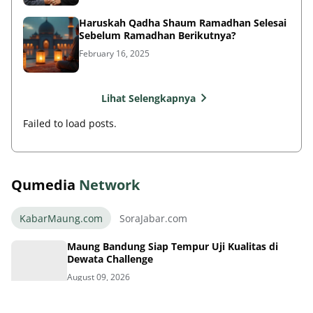
Haruskah Qadha Shaum Ramadhan Selesai
Sebelum Ramadhan Berikutnya?
February 16, 2025
Lihat Selengkapnya
Failed to load posts.
Qumedia
Network
KabarMaung.com
SoraJabar.com
Maung Bandung Siap Tempur Uji Kualitas di
Dewata Challenge
August 09, 2026
Thom Haye Marah Wasit Usai Timnas Gagal di