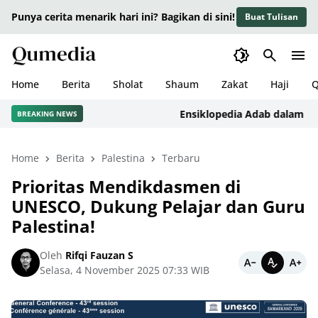
Punya cerita menarik hari ini? Bagikan di sini!
Buat Tulisan
Home
Berita
Sholat
Shaum
Zakat
Haji
Q
Ensiklopedia Adab dalam Islam: 
BREAKING NEWS
Home
Berita
Palestina
Terbaru
Prioritas Mendikdasmen di
UNESCO, Dukung Pelajar dan Guru
Palestina!
Oleh
Rifqi Fauzan S
Selasa, 4 November 2025 07:33 WIB