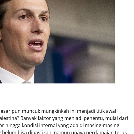
besar pun muncul: mungkinkah ini menjadi titik awal
lestina? Banyak faktor yang menjadi penentu, mulai dari
or hingga kondisi internal yang ada di masing-masing
belum bisa dipastikan, namun upaya perdamaian terus