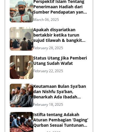
Perspektif Islam Tentang
Penerimaan Hadiah dari
Sumber Pendapatan yang
Tidak Halal
March 06, 2025
Apakah disyariatkan
bertakbir ketika turun
sujud tilawah & bangkit
dari sujud tilawah yang
February 28, 2025
dilakukan dalam shalat?
Status Utang Jika Pemberi
Utang Sudah Wafat
February 22, 2025
Keutamaan Bulan Sya’ban
dan Nishfu Sya’ban,
Benarkah Ada Ibadah
Khusus?
February 18, 2025
Istifta tentang Adakah
Aturan Pembagian ‘Daging’
Qurban Sesuai Tuntunan
Rasulullah?