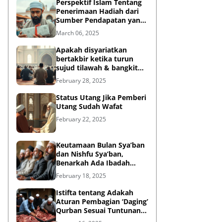
Perspektif Islam Tentang
Penerimaan Hadiah dari
Sumber Pendapatan yang
Tidak Halal
March 06, 2025
Apakah disyariatkan
bertakbir ketika turun
sujud tilawah & bangkit
dari sujud tilawah yang
February 28, 2025
dilakukan dalam shalat?
Status Utang Jika Pemberi
Utang Sudah Wafat
February 22, 2025
Keutamaan Bulan Sya’ban
dan Nishfu Sya’ban,
Benarkah Ada Ibadah
Khusus?
February 18, 2025
Istifta tentang Adakah
Aturan Pembagian ‘Daging’
Qurban Sesuai Tuntunan
Rasulullah?