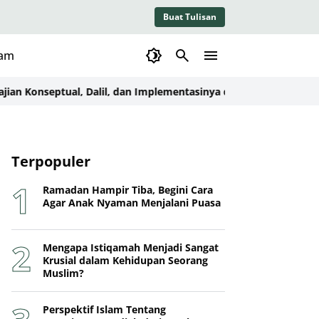
Buat Tulisan
lam
Konseptual, Dalil, dan Implementasinya dalam Kehidupan
Menyias
Terpopuler
Ramadan Hampir Tiba, Begini Cara
Agar Anak Nyaman Menjalani Puasa
Mengapa Istiqamah Menjadi Sangat
Krusial dalam Kehidupan Seorang
Muslim?
Perspektif Islam Tentang