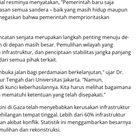
sial resminya menyatakan, "Pemerintah baru saja
basan semua sandera – baik yang masih hidup maupun
menegaskan bahwa pemerintah memprioritaskan
gencatan senjata merupakan langkah penting menuju de-
an di depan masih besar. Pemulihan wilayah yang
nfrastruktur, dan penciptaan stabilitas jangka panjang
ri semua pihak terkait.
uka jalan bagi perdamaian berkelanjutan," ujar Dr.
ur Tengah dari Universitas Jakarta. "Namun,
di kunci keberhasilannya. Kita harus melihat bagaimana
mematuhi ketentuan yang telah disepakati."
ini di Gaza telah menyebabkan kerusakan infrastruktur
langan tempat tinggal. Lebih dari 60% infrastruktur
kan akibat konflik. Statistik ini menggambarkan besarnya
ulihan dan rekonstruksi.