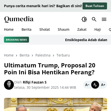
Punya cerita menarik hari ini? Bagikan di sini!
Buat Tulisan
Home
Berita
Sholat
Shaum
Zakat
Haji
Q
Ensiklopedia Adab dalam Islam
BREAKING NEWS
Home
Berita
Palestina
Terbaru
Ultimatum Trump, Proposal 20
Poin Ini Bisa Hentikan Perang?
Oleh
Rifqi Fauzan S
Selasa, 30 September 2025 14:44 WIB