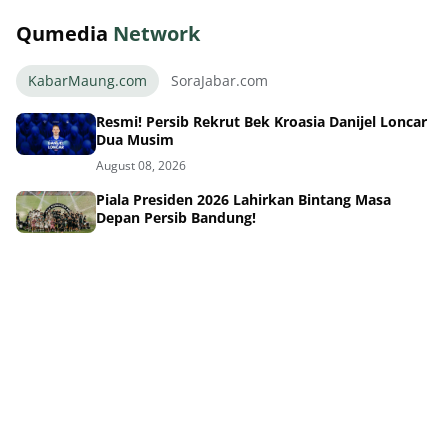
Qumedia
Network
KabarMaung.com
SoraJabar.com
Resmi! Persib Rekrut Bek Kroasia Danijel Loncar
Dua Musim
August 08, 2026
Piala Presiden 2026 Lahirkan Bintang Masa
Depan Persib Bandung!
August 08, 2026
Persib Satukan Hati Semua Usia dan Hidupkan
Ekonomi Rakyat
August 08, 2026
Loncar Resmi ke Persib! Skuad Maung
Kebanyakan Pemain Asing?
August 08, 2026