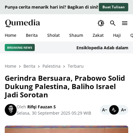
Punya cerita menarik hari ini? Bagikan di sini!
Buat Tulisan
Home
Berita
Sholat
Shaum
Zakat
Haji
Q
Ensiklopedia Adab dalam Islam:
BREAKING NEWS
Home
Berita
Palestina
Terbaru
Gerindra Bersuara, Prabowo Solid
Dukung Palestina, Baliho Israel
Jadi Sorotan
Oleh
Rifqi Fauzan S
Selasa, 30 September 2025 05:29 WIB