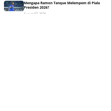
Mengapa Ramon Tanque Melempem di Piala
Presiden 2026?
August 07, 2026
Kalah Dramatis, Igor Tolic Ungkap Target Gila
Persib Berikutnya!
August 07, 2026
Drama Adu Penalti Menyakitkan Persib di Final
Piala Presiden 2026
August 07, 2026
Kalah Adu Penalti Piala Presiden, Persib Tetap
Ukir Kisah Inspiratif
August 07, 2026
Tag Terpopuler
QURBAN
AJAL
AKHLAK
AKHLAK ISLAM
AKHLAKUL KARIMAH
AL-QUR'AN
ANAK DAN KELUARGA
AQIDAH DAN AKHLAK
BEASISWA
BERITA
DAKWAH
ETIKA ISLAM
GAYA HIDUP ISLAMI