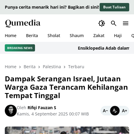
Punya cerita menarik hari ini? Bagikan di sini!
Buat Tulisan
Home
Berita
Sholat
Shaum
Zakat
Haji
Q
Ensiklopedia Adab dalam Islam
BREAKING NEWS
Home
Berita
Palestina
Terbaru
Dampak Serangan Israel, Jutaan
Warga Gaza Terancam Kehilangan
Tempat Tinggal
Oleh
Rifqi Fauzan S
Kamis, 4 September 2025 00:07 WIB