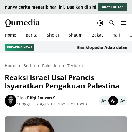
Punya cerita menarik hari ini? Bagikan di sini!
Buat Tulisan
Home
Berita
Sholat
Shaum
Zakat
Haji
Q
Ensiklopedia Adab dalam Islam:
BREAKING NEWS
Home
Berita
Palestina
Terbaru
Reaksi Israel Usai Prancis
Isyaratkan Pengakuan Palestina
Oleh
Rifqi Fauzan S
Minggu, 17 Agustus 2025 13:19 WIB