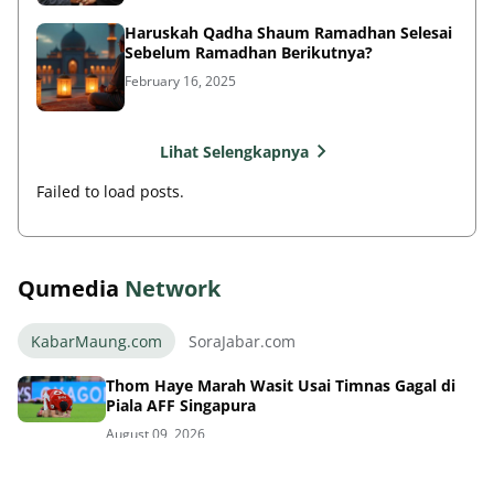
Haruskah Qadha Shaum Ramadhan Selesai
Sebelum Ramadhan Berikutnya?
February 16, 2025
Lihat Selengkapnya
Failed to load posts.
Qumedia
Network
KabarMaung.com
SoraJabar.com
Thom Haye Marah Wasit Usai Timnas Gagal di
Piala AFF Singapura
August 09, 2026
GBLA Bakal Bersolek Total Parkir Aman
Bobotoh Senang