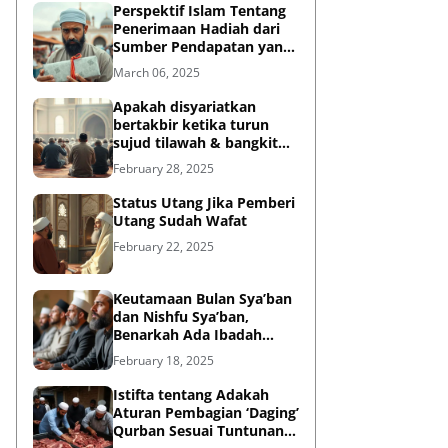
Perspektif Islam Tentang
Penerimaan Hadiah dari
Sumber Pendapatan yang
Tidak Halal
March 06, 2025
Apakah disyariatkan
bertakbir ketika turun
sujud tilawah & bangkit
dari sujud tilawah yang
February 28, 2025
dilakukan dalam shalat?
Status Utang Jika Pemberi
Utang Sudah Wafat
February 22, 2025
Keutamaan Bulan Sya’ban
dan Nishfu Sya’ban,
Benarkah Ada Ibadah
Khusus?
February 18, 2025
Istifta tentang Adakah
Aturan Pembagian ‘Daging’
Qurban Sesuai Tuntunan