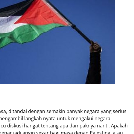
asa, ditandai dengan semakin banyak negara yang serius
engambil langkah nyata untuk mengakui negara
cu diskusi hangat tentang apa dampaknya nanti. Apakah
enar jadi angin segar bagi masa depan Palestina, atau