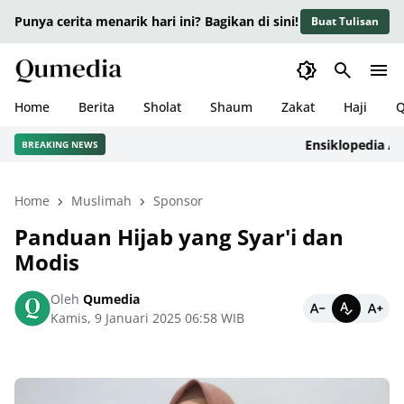
Punya cerita menarik hari ini? Bagikan di sini!
Buat Tulisan
Home
Berita
Sholat
Shaum
Zakat
Haji
Q
Ensiklopedia Adab 
BREAKING NEWS
Home
Muslimah
Sponsor
Panduan Hijab yang Syar'i dan
Modis
Oleh
Qumedia
Kamis, 9 Januari 2025 06:58 WIB