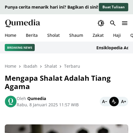
Punya cerita menarik hari ini? Bagikan di sini!
Buat Tulisan
Home
Berita
Sholat
Shaum
Zakat
Haji
Q
Ensiklopedia Adab dal
BREAKING NEWS
Home
Ibadah
Shalat
Terbaru
Mengapa Shalat Adalah Tiang
Agama
Oleh
Qumedia
Rabu, 8 Januari 2025 11:57 WIB