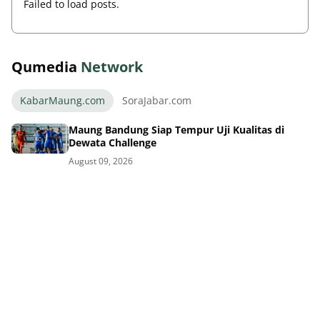
Failed to load posts.
Qumedia
Network
KabarMaung.com
SoraJabar.com
Maung Bandung Siap Tempur Uji Kualitas di
Dewata Challenge
August 09, 2026
Thom Haye Marah Wasit Usai Timnas Gagal di
Piala AFF Singapura
August 09, 2026
GBLA Bakal Bersolek Total Parkir Aman
Bobotoh Senang
August 09, 2026