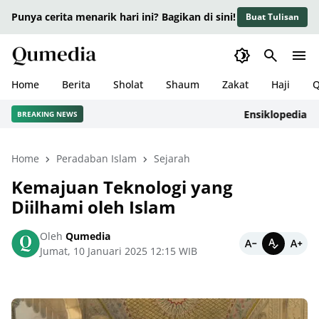
Punya cerita menarik hari ini? Bagikan di sini!
Buat Tulisan
Home
Berita
Sholat
Shaum
Zakat
Haji
Q
Ensiklopedia Adab
BREAKING NEWS
Home
Peradaban Islam
Sejarah
Kemajuan Teknologi yang
Diilhami oleh Islam
Oleh
Qumedia
Jumat, 10 Januari 2025 12:15 WIB