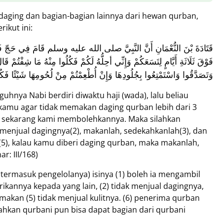
aging dan bagian-bagian lainnya dari hewan qurban,
rikut ini:
قَتََادَةَ بْنَ النُّعْمَانِ أَنَّ النَّبِيَّ صلى الله عليه وسلم قَامَ فِي حَجّ فَقَالَ
فَوْقَ ثَلَاثَةِ أَيَّامٍ لِتَسَعَكُمْ وَإِنِّي أحِلُّهُ لَكُمْ فَكُلُوا مِنْهُ مَا شِفْتُمْ 
وَتَصَدَّقُوا وَاسْتَمْتِعُوا بِجُلُودِهَا وَإِنْ أُطْعِمْتُمْ مِنْ لُحُومِهَا شَيْئًا فَكُل
hnya Nabi berdiri diwaktu haji (wada), lalu beliau
amu agar tidak memakan daging qurban lebih dari 3
dan sekarang kami membolehkannya. Maka silahkan
enjual dagingnya(2), makanlah, sedekahkanlah(3), dan
l(5), kalau kamu diberi daging qurban, maka makanlah,
r: III/168)
(termasuk pengelolanya) isinya (1) boleh ia mengambil
kannya kepada yang lain, (2) tidak menjual dagingnya,
makan (5) tidak menjual kulitnya. (6) penerima qurban
 bahkan qurbani pun bisa dapat bagian dari qurbani