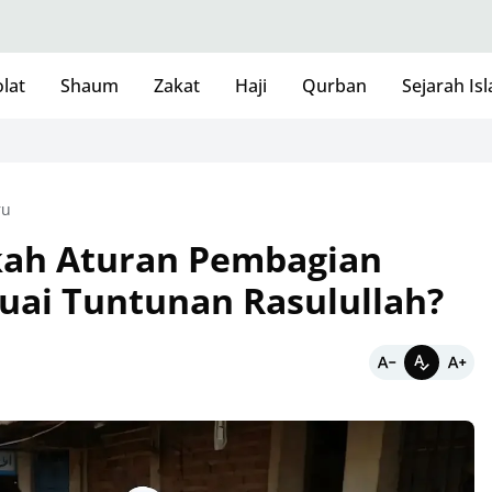
lat
Shaum
Zakat
Haji
Qurban
Sejarah Is
ru
akah Aturan Pembagian
suai Tuntunan Rasulullah?