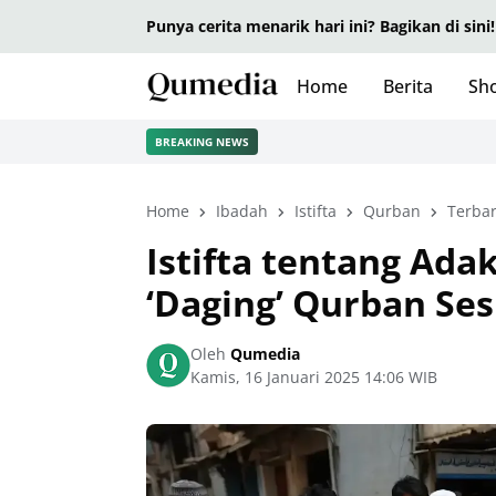
Punya cerita menarik hari ini? Bagikan di sini!
Home
Berita
Sho
BREAKING NEWS
Home
Ibadah
Istifta
Qurban
Terba
Istifta tentang Ad
‘Daging’ Qurban Se
Oleh
Qumedia
Kamis, 16 Januari 2025 14:06 WIB