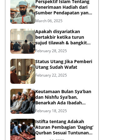
Perspektif Islam Tentang
Penerimaan Hadiah dari
Sumber Pendapatan yang
Tidak Halal
March 06, 2025
Apakah disyariatkan
bertakbir ketika turun
sujud tilawah & bangkit
dari sujud tilawah yang
February 28, 2025
dilakukan dalam shalat?
Status Utang Jika Pemberi
Utang Sudah Wafat
February 22, 2025
Keutamaan Bulan Sya’ban
dan Nishfu Sya’ban,
Benarkah Ada Ibadah
Khusus?
February 18, 2025
Istifta tentang Adakah
Aturan Pembagian ‘Daging’
Qurban Sesuai Tuntunan
Rasulullah?