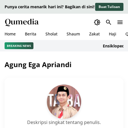
Punya cerita menarik hari ini? Bagikan di sini!
Buat Tulisan
Home
Berita
Sholat
Shaum
Zakat
Haji
Q
Ensiklopedia 
BREAKING NEWS
Agung Ega Apriandi
Deskripsi singkat tentang penulis.