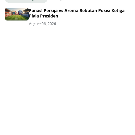
Panas! Persija vs Arema Rebutan Posisi Ketiga
Piala Presiden
August 06, 2026
Duel Panas Final Piala Presiden: Persib vs
Persebaya Siap Tempur
August 06, 2026
Piala Presiden 2026 Hadiahnya Melonjak Persib
Siap Rebut Rp8 M
August 05, 2026
Kontroversi Jadwal Piala Presiden Panitia Beri
Penjelasan ke Persib
August 05, 2026
Jadwal Padat Persib Diprotes Pelatih, Panitia
Beberkan Alasan Kuat
August 05, 2026