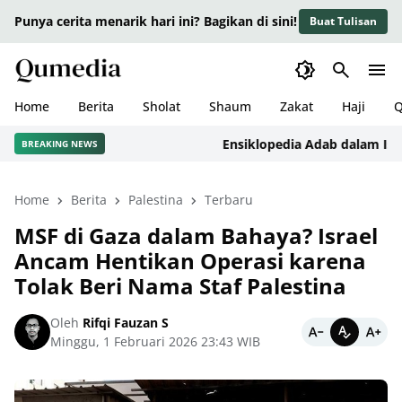
Punya cerita menarik hari ini? Bagikan di sini!
Buat Tulisan
Home
Berita
Sholat
Shaum
Zakat
Haji
Q
Ensiklopedia Adab dalam Islam: K
BREAKING NEWS
Home
Berita
Palestina
Terbaru
MSF di Gaza dalam Bahaya? Israel
Ancam Hentikan Operasi karena
Tolak Beri Nama Staf Palestina
Oleh
Rifqi Fauzan S
Minggu, 1 Februari 2026 23:43 WIB