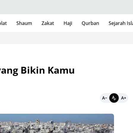
lat
Shaum
Zakat
Haji
Qurban
Sejarah Is
E
 yang Bikin Kamu