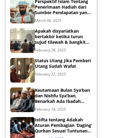
Perspektif Islam Tentang
Penerimaan Hadiah dari
Sumber Pendapatan yang
Tidak Halal
March 06, 2025
Apakah disyariatkan
bertakbir ketika turun
sujud tilawah & bangkit
dari sujud tilawah yang
February 28, 2025
dilakukan dalam shalat?
Status Utang Jika Pemberi
Utang Sudah Wafat
February 22, 2025
Keutamaan Bulan Sya’ban
dan Nishfu Sya’ban,
Benarkah Ada Ibadah
Khusus?
February 18, 2025
Istifta tentang Adakah
Aturan Pembagian ‘Daging’
Qurban Sesuai Tuntunan
Rasulullah?