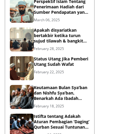
Perspektif Islam Tentang
Penerimaan Hadiah dari
Sumber Pendapatan yang
Tidak Halal
March 06, 2025
Apakah disyariatkan
bertakbir ketika turun
sujud tilawah & bangkit
dari sujud tilawah yang
February 28, 2025
dilakukan dalam shalat?
Status Utang Jika Pemberi
Utang Sudah Wafat
February 22, 2025
Keutamaan Bulan Sya’ban
dan Nishfu Sya’ban,
Benarkah Ada Ibadah
Khusus?
February 18, 2025
Istifta tentang Adakah
Aturan Pembagian ‘Daging’
Qurban Sesuai Tuntunan
Rasulullah?