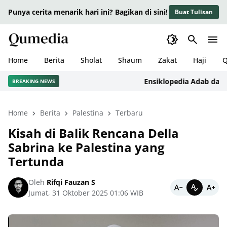
Punya cerita menarik hari ini? Bagikan di sini!
Buat Tulisan
Home
Berita
Sholat
Shaum
Zakat
Haji
Q
Ensiklopedia Adab dalam Is
BREAKING NEWS
Home
Berita
Palestina
Terbaru
Kisah di Balik Rencana Della
Sabrina ke Palestina yang
Tertunda
Oleh
Rifqi Fauzan S
Jumat, 31 Oktober 2025 01:06 WIB