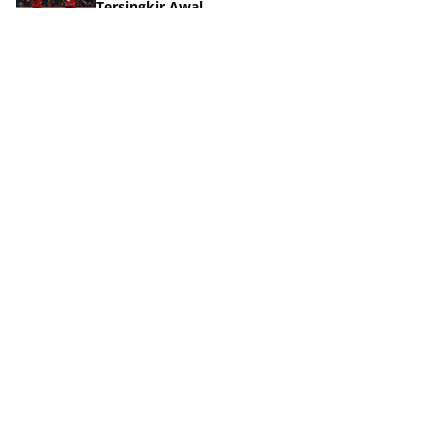
Tersingkir Awal
August 08, 2026
Tangis Maung Bandung di Final Piala Presiden
2026
August 08, 2026
Evaluasi Pedas! Performa Ramon Tanque Jadi
Sorotan Bobotoh
August 07, 2026
Piala Presiden 2026 Persebaya Juara Tapi Ada
Pemenang Lain
August 07, 2026
Tag Terpopuler
QURBAN
AJAL
AKHLAK
AKHLAK ISLAM
AKHLAKUL KARIMAH
AL-QUR'AN
ANAK DAN KELUARGA
AQIDAH DAN AKHLAK