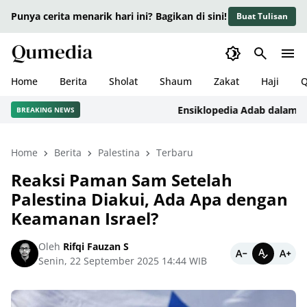
Punya cerita menarik hari ini? Bagikan di sini!
Buat Tulisan
Home
Berita
Sholat
Shaum
Zakat
Haji
Q
Ensiklopedia Adab dalam Islam:
BREAKING NEWS
Home
Berita
Palestina
Terbaru
Reaksi Paman Sam Setelah
Palestina Diakui, Ada Apa dengan
Keamanan Israel?
Oleh
Rifqi Fauzan S
Senin, 22 September 2025 14:44 WIB