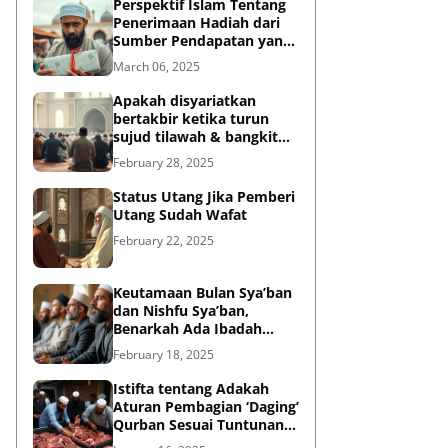
Perspektif Islam Tentang
Penerimaan Hadiah dari
Sumber Pendapatan yang
Tidak Halal
March 06, 2025
Apakah disyariatkan
bertakbir ketika turun
sujud tilawah & bangkit
dari sujud tilawah yang
February 28, 2025
dilakukan dalam shalat?
Status Utang Jika Pemberi
Utang Sudah Wafat
February 22, 2025
Keutamaan Bulan Sya’ban
dan Nishfu Sya’ban,
Benarkah Ada Ibadah
Khusus?
February 18, 2025
Istifta tentang Adakah
Aturan Pembagian ‘Daging’
Qurban Sesuai Tuntunan
Rasulullah?