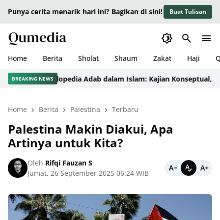
Punya cerita menarik hari ini? Bagikan di sini!
Buat Tulisan
Home
Berita
Sholat
Shaum
Zakat
Haji
Q
Ensiklopedia Adab dalam Islam: Kajian Konseptual, Dali
BREAKING NEWS
Home
Berita
Palestina
Terbaru
Palestina Makin Diakui, Apa
Artinya untuk Kita?
Oleh
Rifqi Fauzan S
Jumat, 26 September 2025 06:24 WIB