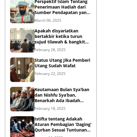
Perspektif Islam Tentang
Penerimaan Hadiah dari
Sumber Pendapatan yang
Tidak Halal
March 06, 2025
Apakah disyariatkan
bertakbir ketika turun
sujud tilawah & bangkit
dari sujud tilawah yang
February 28, 2025
dilakukan dalam shalat?
Status Utang Jika Pemberi
Utang Sudah Wafat
February 22, 2025
Keutamaan Bulan Sya’ban
dan Nishfu Sya’ban,
Benarkah Ada Ibadah
Khusus?
February 18, 2025
Istifta tentang Adakah
Aturan Pembagian ‘Daging’
Qurban Sesuai Tuntunan
Rasulullah?