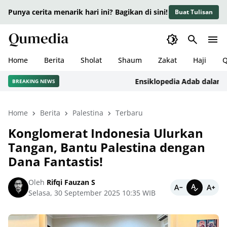
Punya cerita menarik hari ini? Bagikan di sini!
Buat Tulisan
Home
Berita
Sholat
Shaum
Zakat
Haji
Q
Ensiklopedia Adab dalam Isla
BREAKING NEWS
Home
Berita
Palestina
Terbaru
Konglomerat Indonesia Ulurkan
Tangan, Bantu Palestina dengan
Dana Fantastis!
Oleh
Rifqi Fauzan S
Selasa, 30 September 2025 10:35 WIB