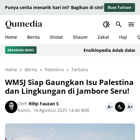
Punya cerita menarik hari ini? Bagikan di sini!
Buat Tulisan
Home
Berita
Sholat
Shaum
Zakat
Haji
Q
Ensiklopedia Adab dalam Islam
BREAKING NEWS
Home
Berita
Palestina
Terbaru
WMSJ Siap Gaungkan Isu Palestina
dan Lingkungan di Jambore Seru!
Oleh
Rifqi Fauzan S
Kamis, 14 Agustus 2025 14:44 WIB