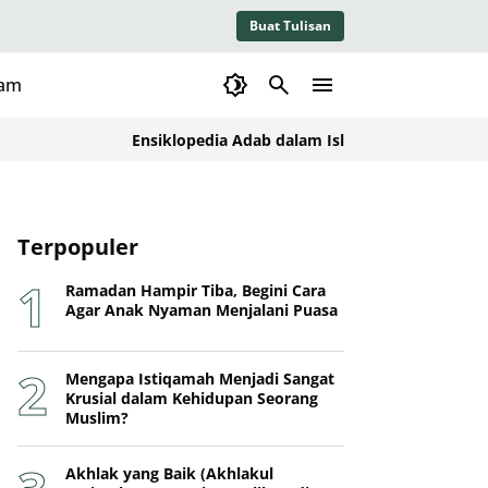
Buat Tulisan
lam
Ensiklopedia Adab dalam Islam: Kajian Konseptual, Da
Terpopuler
Ramadan Hampir Tiba, Begini Cara
Agar Anak Nyaman Menjalani Puasa
Mengapa Istiqamah Menjadi Sangat
Krusial dalam Kehidupan Seorang
Muslim?
Akhlak yang Baik (Akhlakul