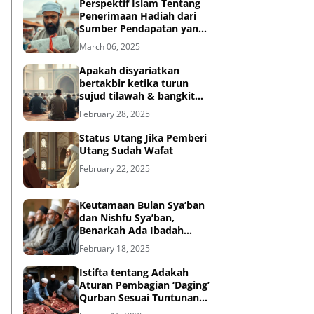
Perspektif Islam Tentang
Penerimaan Hadiah dari
Sumber Pendapatan yang
Tidak Halal
March 06, 2025
Apakah disyariatkan
bertakbir ketika turun
sujud tilawah & bangkit
dari sujud tilawah yang
February 28, 2025
dilakukan dalam shalat?
Status Utang Jika Pemberi
Utang Sudah Wafat
February 22, 2025
Keutamaan Bulan Sya’ban
dan Nishfu Sya’ban,
Benarkah Ada Ibadah
Khusus?
February 18, 2025
Istifta tentang Adakah
Aturan Pembagian ‘Daging’
Qurban Sesuai Tuntunan
Rasulullah?