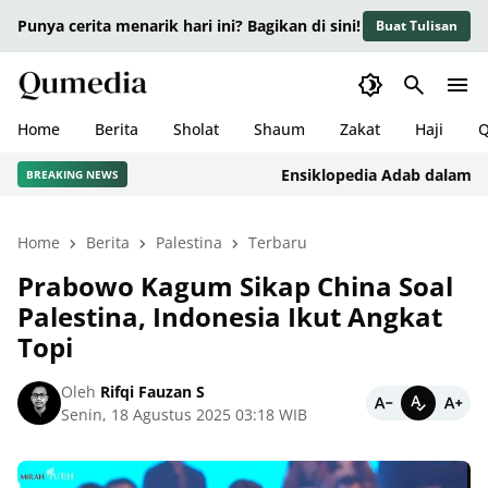
Punya cerita menarik hari ini? Bagikan di sini!
Buat Tulisan
Home
Berita
Sholat
Shaum
Zakat
Haji
Q
Ensiklopedia Adab dalam Islam:
BREAKING NEWS
Home
Berita
Palestina
Terbaru
Prabowo Kagum Sikap China Soal
Palestina, Indonesia Ikut Angkat
Topi
Oleh
Rifqi Fauzan S
Senin, 18 Agustus 2025 03:18 WIB