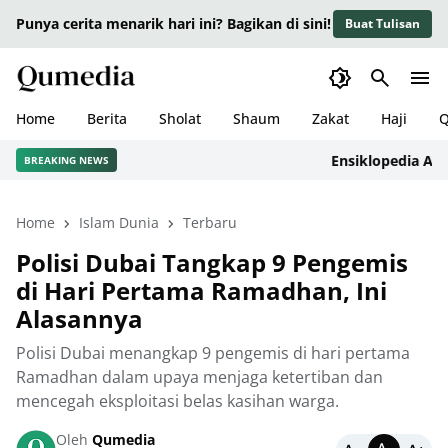
Punya cerita menarik hari ini? Bagikan di sini!
Buat Tulisan
Home
Berita
Sholat
Shaum
Zakat
Haji
Q
Ensiklopedia Adab da
BREAKING NEWS
Home
Islam Dunia
Terbaru
Polisi Dubai Tangkap 9 Pengemis
di Hari Pertama Ramadhan, Ini
Alasannya
Polisi Dubai menangkap 9 pengemis di hari pertama
Ramadhan dalam upaya menjaga ketertiban dan
mencegah eksploitasi belas kasihan warga.
Oleh
Qumedia