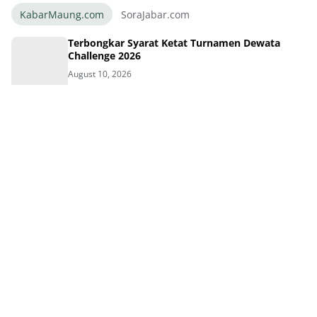
KabarMaung.com
SoraJabar.com
Terbongkar Syarat Ketat Turnamen Dewata
Challenge 2026
August 10, 2026
Efek Kehebatan Rivera Bawa Persebaya Juara,
Persib Siaga!
August 10, 2026
Persebaya Juara, Rivera Raih Ganda Usai
Kalahkan Persib
August 09, 2026
Ambisi Persija Juara Liga Kado 5 Abad Jakarta
Bersama Bank Jakarta
August 09, 2026
Persib Datangkan Bek Kroasia Dilema Kuota