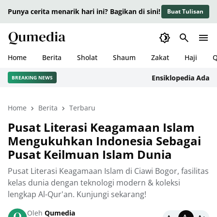
Punya cerita menarik hari ini? Bagikan di sini!
Buat Tulisan
Home
Berita
Sholat
Shaum
Zakat
Haji
Q
Ensiklopedia Adab dalam
BREAKING NEWS
Home
Berita
Terbaru
Pusat Literasi Keagamaan Islam
Mengukuhkan Indonesia Sebagai
Pusat Keilmuan Islam Dunia
Pusat Literasi Keagamaan Islam di Ciawi Bogor, fasilitas
kelas dunia dengan teknologi modern & koleksi
lengkap Al-Qur'an. Kunjungi sekarang!
Oleh
Qumedia