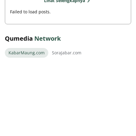
Lihat Selengkapnya
Failed to load posts.
Qumedia
Network
KabarMaung.com
SoraJabar.com
Persib Datangkan Bek Kroasia Dilema Kuota
Asing Menanti
August 09, 2026
Maung Bandung Siap Tempur Uji Kualitas di
Dewata Challenge
August 09, 2026
Thom Haye Marah Wasit Usai Timnas Gagal di
Piala AFF Singapura