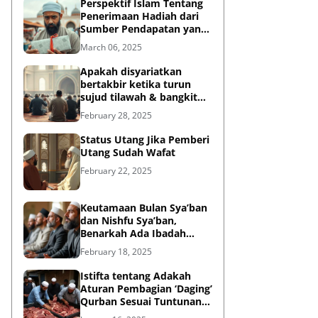
Perspektif Islam Tentang
Penerimaan Hadiah dari
Sumber Pendapatan yang
Tidak Halal
March 06, 2025
Apakah disyariatkan
bertakbir ketika turun
sujud tilawah & bangkit
dari sujud tilawah yang
February 28, 2025
dilakukan dalam shalat?
Status Utang Jika Pemberi
Utang Sudah Wafat
February 22, 2025
Keutamaan Bulan Sya’ban
dan Nishfu Sya’ban,
Benarkah Ada Ibadah
Khusus?
February 18, 2025
Istifta tentang Adakah
Aturan Pembagian ‘Daging’
Qurban Sesuai Tuntunan
Rasulullah?