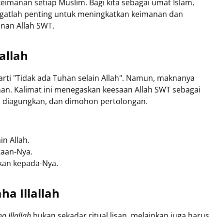
imanan setiap Muslim. Bagi kita sebagai umat Islam,
ngatlah penting untuk meningkatkan keimanan dan
nan Allah SWT.
allah
rti "Tidak ada Tuhan selain Allah". Namun, maknanya
han. Kalimat ini menegaskan keesaan Allah SWT sebagai
, diagungkan, dan dimohon pertolongan.
in Allah.
taan-Nya.
kan kepada-Nya.
ha Illallah
ha Illallah
bukan sekadar ritual lisan, melainkan juga harus