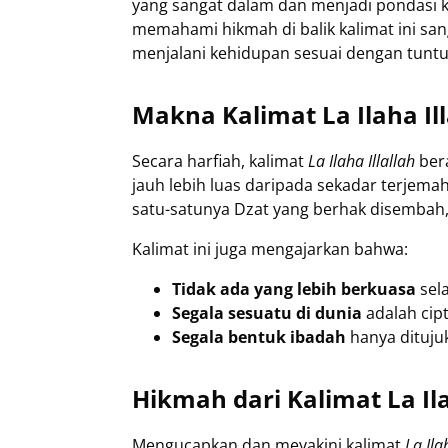
yang sangat dalam dan menjadi pondasi ke
memahami hikmah di balik kalimat ini sa
menjalani kehidupan sesuai dengan tuntu
Makna Kalimat La Ilaha Ill
Secara harfiah, kalimat
La Ilaha Illallah
bera
jauh lebih luas daripada sekadar terjema
satu-satunya Dzat yang berhak disembah
Kalimat ini juga mengajarkan bahwa:
Tidak ada yang lebih berkuasa
sela
Segala sesuatu di dunia
adalah cip
Segala bentuk ibadah
hanya dituju
Hikmah dari Kalimat La Ila
Mengucapkan dan meyakini kalimat
La Ila