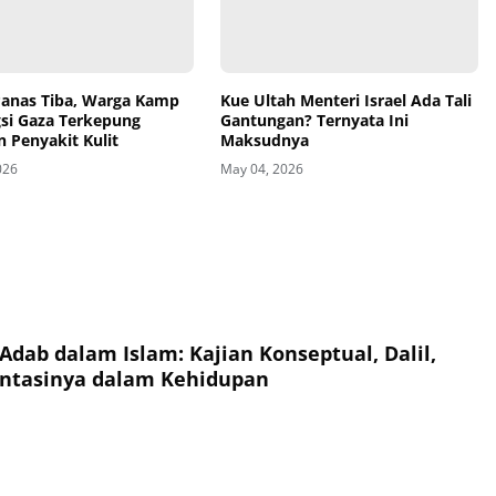
anas Tiba, Warga Kamp
Kue Ultah Menteri Israel Ada Tali
si Gaza Terkepung
Gantungan? Ternyata Ini
 Penyakit Kulit
Maksudnya
026
May 04, 2026
Adab dalam Islam: Kajian Konseptual, Dalil,
ntasinya dalam Kehidupan
unia untuk Menggapai Akhirat