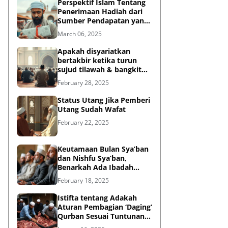
Perspektif Islam Tentang
Penerimaan Hadiah dari
Sumber Pendapatan yang
Tidak Halal
March 06, 2025
Apakah disyariatkan
bertakbir ketika turun
sujud tilawah & bangkit
dari sujud tilawah yang
February 28, 2025
dilakukan dalam shalat?
Status Utang Jika Pemberi
Utang Sudah Wafat
February 22, 2025
Keutamaan Bulan Sya’ban
dan Nishfu Sya’ban,
Benarkah Ada Ibadah
Khusus?
February 18, 2025
Istifta tentang Adakah
Aturan Pembagian ‘Daging’
Qurban Sesuai Tuntunan
Rasulullah?