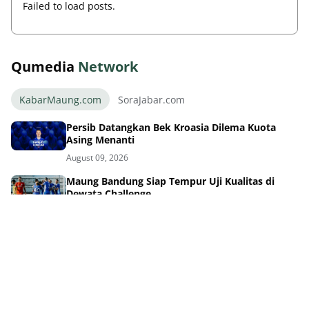
Failed to load posts.
Qumedia
Network
KabarMaung.com
SoraJabar.com
Persib Datangkan Bek Kroasia Dilema Kuota
Asing Menanti
August 09, 2026
Maung Bandung Siap Tempur Uji Kualitas di
Dewata Challenge
August 09, 2026
Thom Haye Marah Wasit Usai Timnas Gagal di
Piala AFF Singapura
August 09, 2026
GBLA Bakal Bersolek Total Parkir Aman
Bobotoh Senang