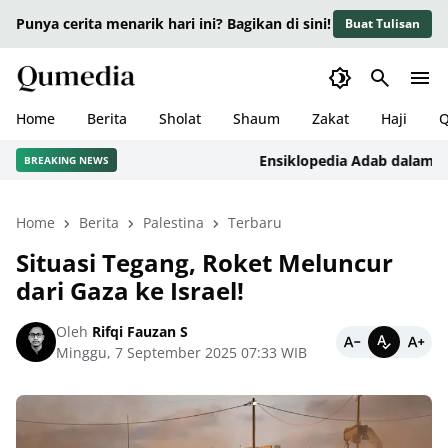
Punya cerita menarik hari ini? Bagikan di sini!
Buat Tulisan
Home
Berita
Sholat
Shaum
Zakat
Haji
Q
Ensiklopedia Adab dalam Islam
BREAKING NEWS
Home
Berita
Palestina
Terbaru
Situasi Tegang, Roket Meluncur
dari Gaza ke Israel!
Oleh
Rifqi Fauzan S
Minggu, 7 September 2025 07:33 WIB