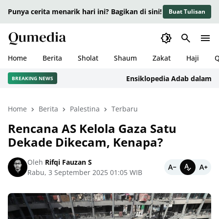
Punya cerita menarik hari ini? Bagikan di sini!
Buat Tulisan
Home
Berita
Sholat
Shaum
Zakat
Haji
Q
Ensiklopedia Adab dalam Islam
BREAKING NEWS
Home
Berita
Palestina
Terbaru
Rencana AS Kelola Gaza Satu
Dekade Dikecam, Kenapa?
Oleh
Rifqi Fauzan S
Rabu, 3 September 2025 01:05 WIB