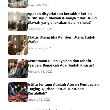
March 06, 2025
Apakah disyariatkan bertakbir ketika
turun sujud tilawah & bangkit dari sujud
tilawah yang dilakukan dalam shalat?
February 28, 2025
Status Utang Jika Pemberi Utang Sudah
Wafat
February 22, 2025
Keutamaan Bulan Sya’ban dan Nishfu
Sya’ban, Benarkah Ada Ibadah Khusus?
February 18, 2025
Istifta tentang Adakah Aturan Pembagian
‘Daging’ Qurban Sesuai Tuntunan
Rasulullah?
January 16, 2025