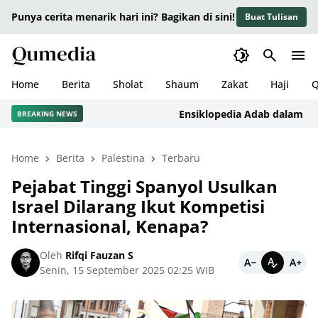
Punya cerita menarik hari ini? Bagikan di sini!
Buat Tulisan
Home
Berita
Sholat
Shaum
Zakat
Haji
Q
Ensiklopedia Adab dalam Islam: 
BREAKING NEWS
Home
Berita
Palestina
Terbaru
Pejabat Tinggi Spanyol Usulkan
Israel Dilarang Ikut Kompetisi
Internasional, Kenapa?
Oleh
Rifqi Fauzan S
Senin, 15 September 2025 02:25 WIB