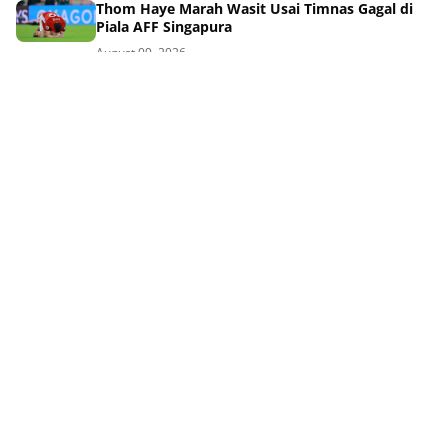
Thom Haye Marah Wasit Usai Timnas Gagal di
Piala AFF Singapura
August 09, 2026
GBLA Bakal Bersolek Total Parkir Aman
Bobotoh Senang
August 09, 2026
Sosok Ini Gagalkan Ambisi Persib Juara Piala
Presiden
August 09, 2026
Benteng Baru Persib Diresmikan Bek Kroasia
Siap Jaga Lini Belakang
August 08, 2026
Tag Terpopuler
QURBAN
AJAL
AKHLAK
AKHLAK ISLAM
AKHLAKUL KARIMAH
AL-QUR'AN
ANAK DAN KELUARGA
AQIDAH DAN AKHLAK