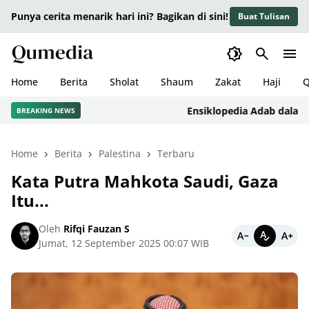
Punya cerita menarik hari ini? Bagikan di sini!
Buat Tulisan
Home
Berita
Sholat
Shaum
Zakat
Haji
Q
Ensiklopedia Adab dalam Isla
BREAKING NEWS
Home
Berita
Palestina
Terbaru
Kata Putra Mahkota Saudi, Gaza
Itu...
Oleh
Rifqi Fauzan S
Jumat, 12 September 2025 00:07 WIB