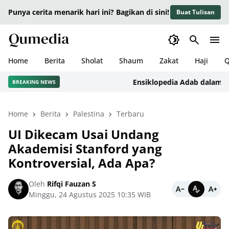
Punya cerita menarik hari ini? Bagikan di sini!
Buat Tulisan
Home
Berita
Sholat
Shaum
Zakat
Haji
Q
Ensiklopedia Adab dalam Islam
BREAKING NEWS
Home
Berita
Palestina
Terbaru
UI Dikecam Usai Undang
Akademisi Stanford yang
Kontroversial, Ada Apa?
Oleh
Rifqi Fauzan S
Minggu, 24 Agustus 2025 10:35 WIB