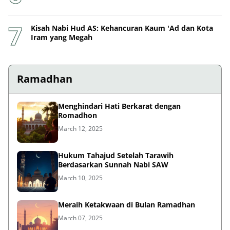
Kisah Nabi Hud AS: Kehancuran Kaum 'Ad dan Kota
Iram yang Megah
Ramadhan
Menghindari Hati Berkarat dengan
Romadhon
March 12, 2025
Hukum Tahajud Setelah Tarawih
Berdasarkan Sunnah Nabi SAW
March 10, 2025
Meraih Ketakwaan di Bulan Ramadhan
March 07, 2025