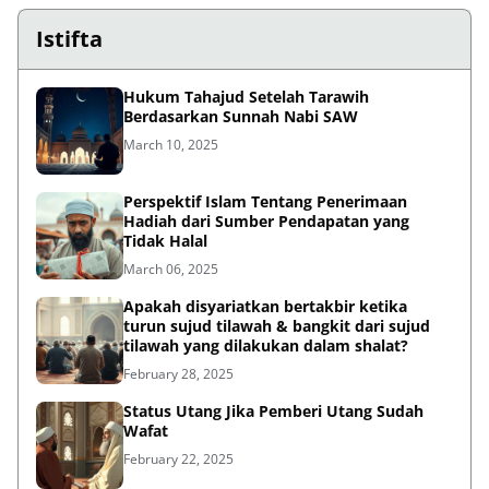
Istifta
Hukum Tahajud Setelah Tarawih
Berdasarkan Sunnah Nabi SAW
March 10, 2025
Perspektif Islam Tentang Penerimaan
Hadiah dari Sumber Pendapatan yang
Tidak Halal
March 06, 2025
Apakah disyariatkan bertakbir ketika
turun sujud tilawah & bangkit dari sujud
tilawah yang dilakukan dalam shalat?
February 28, 2025
Status Utang Jika Pemberi Utang Sudah
Wafat
February 22, 2025