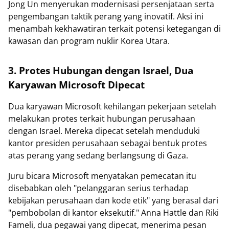
Jong Un menyerukan modernisasi persenjataan serta
pengembangan taktik perang yang inovatif. Aksi ini
menambah kekhawatiran terkait potensi ketegangan di
kawasan dan program nuklir Korea Utara.
3. Protes Hubungan dengan Israel, Dua
Karyawan Microsoft Dipecat
Dua karyawan Microsoft kehilangan pekerjaan setelah
melakukan protes terkait hubungan perusahaan
dengan Israel. Mereka dipecat setelah menduduki
kantor presiden perusahaan sebagai bentuk protes
atas perang yang sedang berlangsung di Gaza.
Juru bicara Microsoft menyatakan pemecatan itu
disebabkan oleh "pelanggaran serius terhadap
kebijakan perusahaan dan kode etik" yang berasal dari
"pembobolan di kantor eksekutif." Anna Hattle dan Riki
Fameli, dua pegawai yang dipecat, menerima pesan