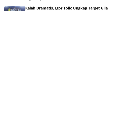
Kalah Dramatis, Igor Tolic Ungkap Target Gila
Persib Berikutnya!
August 07, 2026
Drama Adu Penalti Menyakitkan Persib di Final
Piala Presiden 2026
August 07, 2026
Kalah Adu Penalti Piala Presiden, Persib Tetap
Ukir Kisah Inspiratif
August 07, 2026
Tag Terpopuler
QURBAN
AJAL
AKHLAK
AKHLAK ISLAM
AKHLAKUL KARIMAH
AL-QUR'AN
ANAK DAN KELUARGA
AQIDAH DAN AKHLAK
BEASISWA
BERITA
DAKWAH
ETIKA ISLAM
GAYA HIDUP ISLAMI
HADIS
HAJI
HEDONISME
IBADAH
ISLAM DUNIA
ISTIFTA