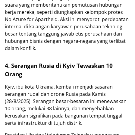
suara yang memberitahukan pemutusan hubungan
kerja mereka, seperti diungkapkan kelompok protes
No Azure for Apartheid. Aksi ini menyoroti perdebatan
internal di kalangan karyawan perusahaan teknologi
besar tentang tanggung jawab etis perusahaan dan
hubungan bisnis dengan negara-negara yang terlibat
dalam konflik.
4. Serangan Rusia di Kyiv Tewaskan 10
Orang
Kyiv, ibu kota Ukraina, kembali menjadi sasaran
serangan rudal dan drone Rusia pada Kamis
(28/8/2025). Serangan besar-besaran ini menewaskan
10 orang, melukai 38 lainnya, dan menyebabkan
kerusakan signifikan pada bangunan tempat tinggal
serta infrastruktur di tujuh distrik.
Presiden Ukraina Volodymyr Zelenskyy mengecam