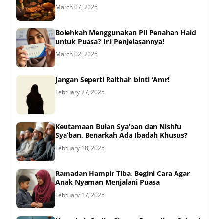
March 07, 2025
Bolehkah Menggunakan Pil Penahan Haid
untuk Puasa? Ini Penjelasannya!
March 02, 2025
Jangan Seperti Raithah binti ‘Amr!
February 27, 2025
Keutamaan Bulan Sya’ban dan Nishfu
Sya’ban, Benarkah Ada Ibadah Khusus?
February 18, 2025
Ramadan Hampir Tiba, Begini Cara Agar
Anak Nyaman Menjalani Puasa
February 17, 2025