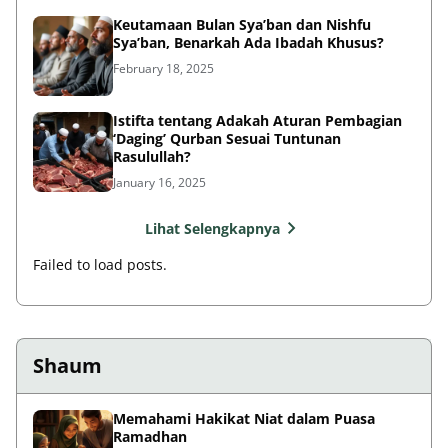
Keutamaan Bulan Sya’ban dan Nishfu
Sya’ban, Benarkah Ada Ibadah Khusus?
February 18, 2025
Istifta tentang Adakah Aturan Pembagian
‘Daging’ Qurban Sesuai Tuntunan
Rasulullah?
January 16, 2025
Lihat Selengkapnya
Failed to load posts.
Shaum
Memahami Hakikat Niat dalam Puasa
Ramadhan