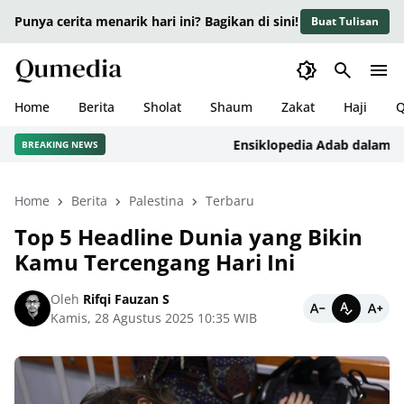
Punya cerita menarik hari ini? Bagikan di sini!
Buat Tulisan
Home
Berita
Sholat
Shaum
Zakat
Haji
Q
Ensiklopedia Adab dalam Islam
BREAKING NEWS
Home
Berita
Palestina
Terbaru
Top 5 Headline Dunia yang Bikin
Kamu Tercengang Hari Ini
Oleh
Rifqi Fauzan S
Kamis, 28 Agustus 2025 10:35 WIB