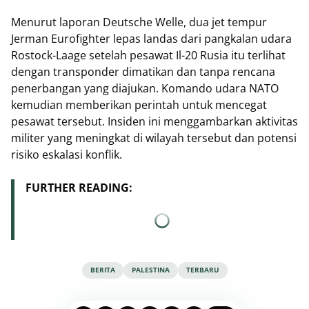
Menurut laporan Deutsche Welle, dua jet tempur
Jerman Eurofighter lepas landas dari pangkalan udara
Rostock-Laage setelah pesawat Il-20 Rusia itu terlihat
dengan transponder dimatikan dan tanpa rencana
penerbangan yang diajukan. Komando udara NATO
kemudian memberikan perintah untuk mencegat
pesawat tersebut. Insiden ini menggambarkan aktivitas
militer yang meningkat di wilayah tersebut dan potensi
risiko eskalasi konflik.
FURTHER READING:
BERITA
PALESTINA
TERBARU