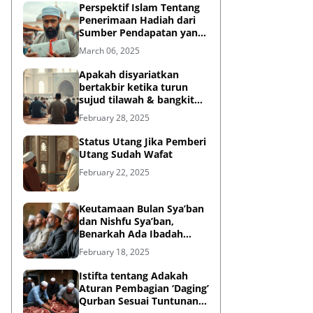
Perspektif Islam Tentang
Penerimaan Hadiah dari
Sumber Pendapatan yang
Tidak Halal
March 06, 2025
Apakah disyariatkan
bertakbir ketika turun
sujud tilawah & bangkit
dari sujud tilawah yang
February 28, 2025
dilakukan dalam shalat?
Status Utang Jika Pemberi
Utang Sudah Wafat
February 22, 2025
Keutamaan Bulan Sya’ban
dan Nishfu Sya’ban,
Benarkah Ada Ibadah
Khusus?
February 18, 2025
Istifta tentang Adakah
Aturan Pembagian ‘Daging’
Qurban Sesuai Tuntunan