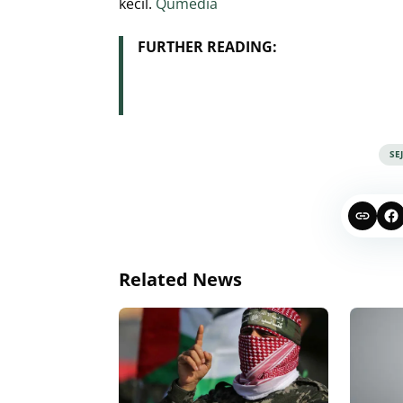
kecil.
Qumedia
FURTHER READING:
SE
Related News