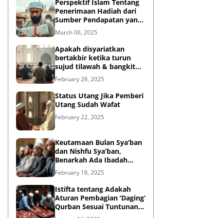
Perspektif Islam Tentang
Penerimaan Hadiah dari
Sumber Pendapatan yang
Tidak Halal
March 06, 2025
Apakah disyariatkan
bertakbir ketika turun
sujud tilawah & bangkit
dari sujud tilawah yang
February 28, 2025
dilakukan dalam shalat?
Status Utang Jika Pemberi
Utang Sudah Wafat
February 22, 2025
Keutamaan Bulan Sya’ban
dan Nishfu Sya’ban,
Benarkah Ada Ibadah
Khusus?
February 18, 2025
Istifta tentang Adakah
Aturan Pembagian ‘Daging’
Qurban Sesuai Tuntunan
Rasulullah?