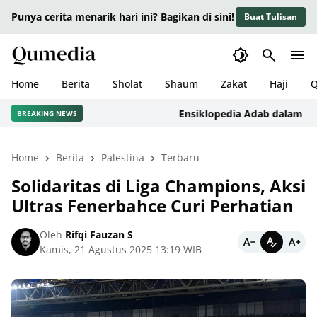
Punya cerita menarik hari ini? Bagikan di sini!
Buat Tulisan
Home
Berita
Sholat
Shaum
Zakat
Haji
Q
Ensiklopedia Adab dalam Islam:
BREAKING NEWS
Home
Berita
Palestina
Terbaru
Solidaritas di Liga Champions, Aksi
Ultras Fenerbahce Curi Perhatian
Oleh
Rifqi Fauzan S
Kamis, 21 Agustus 2025 13:19 WIB