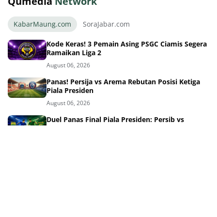
Qumedia
Network
KabarMaung.com
SoraJabar.com
Kode Keras! 3 Pemain Asing PSGC Ciamis Segera
Ramaikan Liga 2
August 06, 2026
Panas! Persija vs Arema Rebutan Posisi Ketiga
Piala Presiden
August 06, 2026
Duel Panas Final Piala Presiden: Persib vs
Persebaya Siap Tempur
August 06, 2026
Piala Presiden 2026 Hadiahnya Melonjak Persib
Siap Rebut Rp8 M
August 05, 2026
Kontroversi Jadwal Piala Presiden Panitia Beri
Penjelasan ke Persib
August 05, 2026