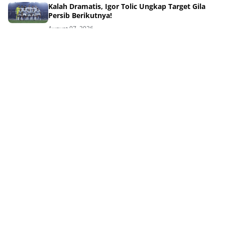
Kalah Dramatis, Igor Tolic Ungkap Target Gila
Persib Berikutnya!
August 07, 2026
Drama Adu Penalti Menyakitkan Persib di Final
Piala Presiden 2026
August 07, 2026
Kalah Adu Penalti Piala Presiden, Persib Tetap
Ukir Kisah Inspiratif
August 07, 2026
Drama Adu Penalti! Persebaya Kubur Mimpi
Persib di Final
August 06, 2026
Tag Terpopuler
QURBAN
AJAL
AKHLAK
AKHLAK ISLAM
AKHLAKUL KARIMAH