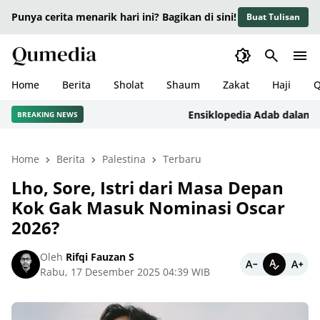
Punya cerita menarik hari ini? Bagikan di sini!
Buat Tulisan
Home
Berita
Sholat
Shaum
Zakat
Haji
Q
Ensiklopedia Adab dalam Islam
BREAKING NEWS
Home
Berita
Palestina
Terbaru
Lho, Sore, Istri dari Masa Depan
Kok Gak Masuk Nominasi Oscar
2026?
Oleh
Rifqi Fauzan S
Rabu, 17 Desember 2025 04:39 WIB